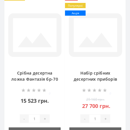
Популярні
Акція
Срібна десертна
Набір срібних
ложка Фантазія бр-70
десертних приборів
Фантазія
(ложка+вилка) бр-7071
0
0
29 160 грн.
15 523 грн.
27 700 грн.
-
+
-
+