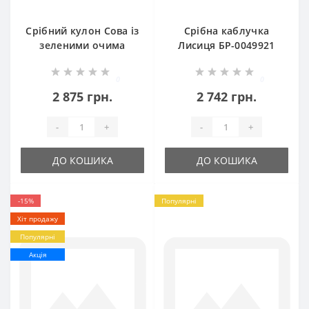
Срібний кулон Сова із
Срібна каблучка
зеленими очима
Лисиця БР-0049921
БР-3110216
0
0
2 875 грн.
2 742 грн.
-
+
-
+
ДО КОШИКА
ДО КОШИКА
-15%
Популярні
Хіт продажу
Популярні
Акція