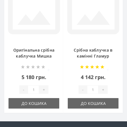
Оригінальна срібна
Срібна каблучка в
каблучка Мишка
камінні Гламур
бр-1425521
ЮМ-10602
0
1
5 180 грн.
4 142 грн.
-
+
-
+
ДО КОШИКА
ДО КОШИКА