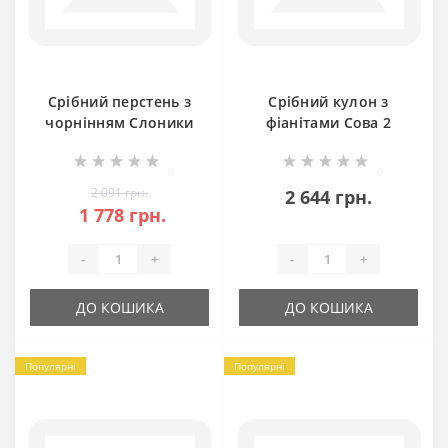
Срібний перстень з
Срібний кулон з
чорнінням Слоники
фіанітами Сова 2
БР-0002421
БР-1034231
0
0
2 091 грн.
2 644 грн.
1 778 грн.
-
+
-
+
ДО КОШИКА
ДО КОШИКА
Популярні
Популярні