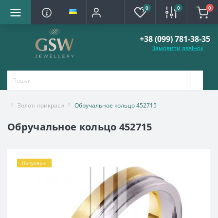
0
0
0
+38 (099) 781-38-35
Замовити дзвінок
Золоті прикраси
Обручальное кольцо 452715
Обручальное кольцо 452715
Популярні