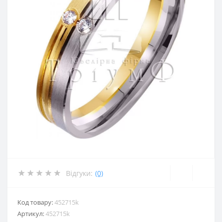
Відгуки:
(0)
Код товару:
452715k
Артикул:
452715k