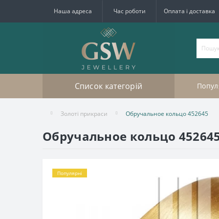
Наша адреса
Час роботи
Оплата і доставка
Список категорій
Попул
Золоті прикраси
Обручальное кольцо 452645
Обручальное кольцо 45264
Популярні