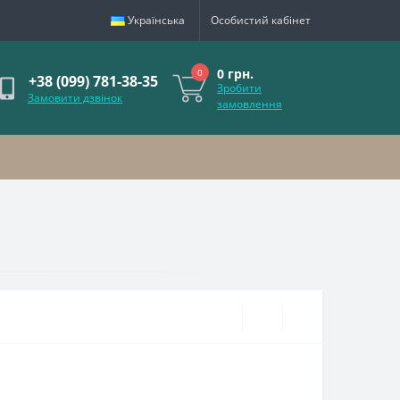
Українська
Особистий кабінет
0 грн.
0
+38 (099) 781-38-35
Зробити
Замовити дзвінок
замовлення