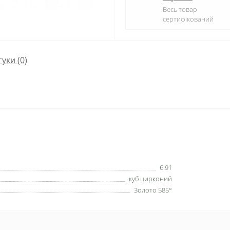
Весь товар
сертифікований
гуки (0)
6.91
куб цирконий
Золото 585°