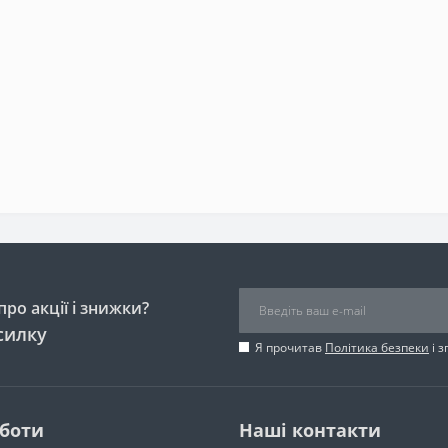
ро акції і знижки?
силку
Я прочитав
Політика безпеки
і 
оботи
Наші контакти