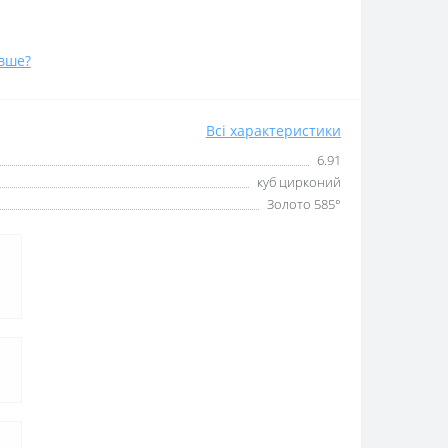
вше?
Всі характеристики
6.91
куб цирконий
Золото 585°