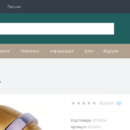
Про нас
ярне
Новинки
Інформація
Блог
Відгуки
5
Відгуки:
(0)
Код товару:
452645к
Артикул:
452645к