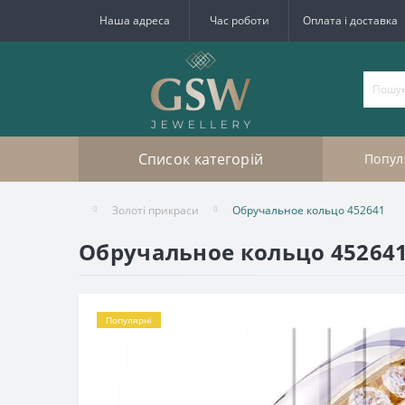
Наша адреса
Час роботи
Оплата і доставка
Список категорій
Попул
Золоті прикраси
Обручальное кольцо 452641
Обручальное кольцо 45264
Популярні