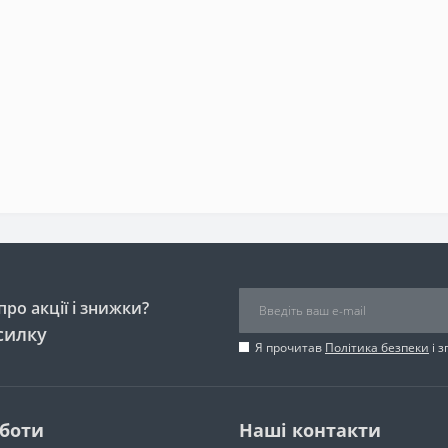
ро акції і знижки?
силку
Я прочитав
Політика безпеки
і 
оботи
Наші контакти