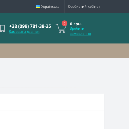
Українська
Особистий кабінет
0 грн.
0
+38 (099) 781-38-35
Зробити
Замовити дзвінок
замовлення