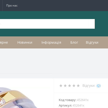
Про нас
ярне
Новинки
Інформація
Блог
Відгуки
1
Відгуки:
(0)
Код товару:
452641к
Артикул:
452641к