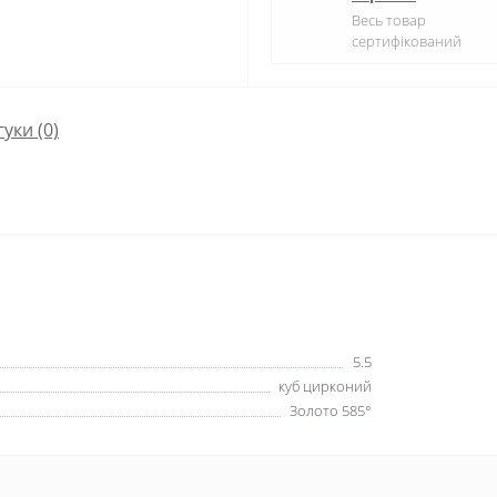
Весь товар
сертифікований
гуки (0)
5.5
куб цирконий
Золото 585°