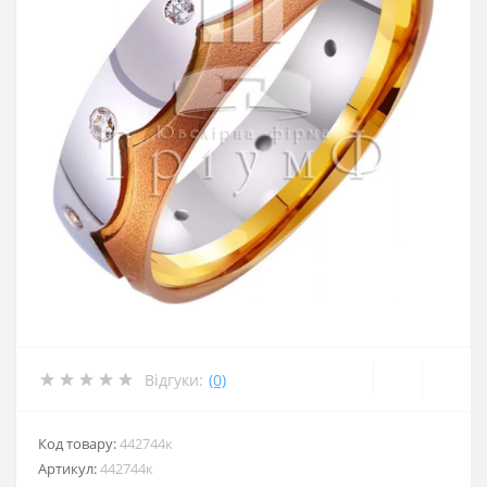
Відгуки:
(0)
Код товару:
442744к
Артикул:
442744к