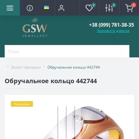
0
0
0
+38 (099) 781-38-35
Замовити дзвінок
Золоті прикраси
Обручальное кольцо 442744
Обручальное кольцо 442744
Популярні