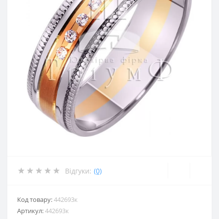
Відгуки:
(0)
Код товару:
442693к
Артикул:
442693к