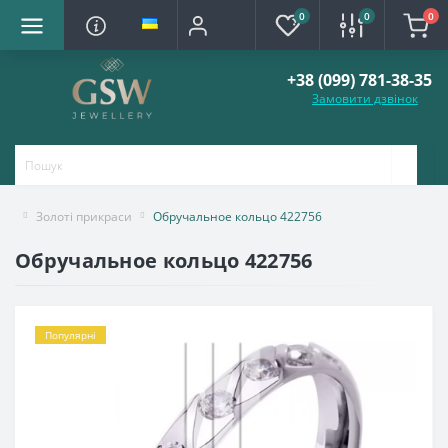
0
0
0
+38 (099) 781-38-35
Замовити дзвінок
Золоті прикраси
Обручальное кольцо 422756
Обручальное кольцо 422756
Популярні