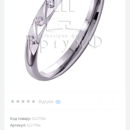
Відгуки:
(0)
Код товару:
422756к
Артикул:
422756к