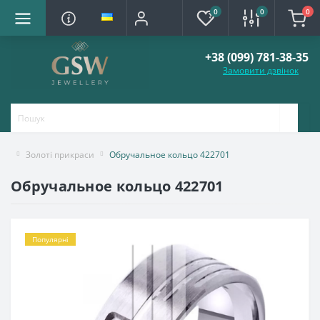
0
0
0
+38 (099) 781-38-35
Замовити дзвінок
Золоті прикраси
Обручальное кольцо 422701
Обручальное кольцо 422701
Популярні