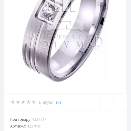
Відгуки:
(0)
Код товару:
422701к
Артикул:
422701к