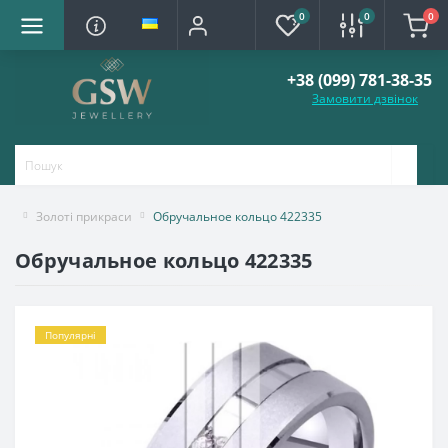
0
0
0
+38 (099) 781-38-35
Замовити дзвінок
Золоті прикраси
Обручальное кольцо 422335
Обручальное кольцо 422335
Популярні