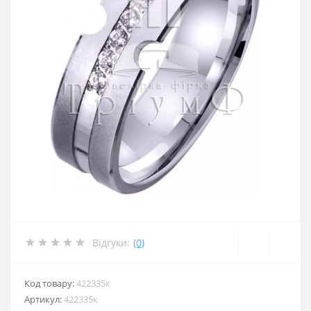
Відгуки:
(0)
Код товару:
422335к
Артикул:
422335к