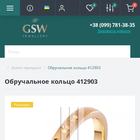
0
0
0
+38 (099) 781-38-35
Замовити дзвінок
Золоті прикраси
Обручальное кольцо 412903
Обручальное кольцо 412903
Популярні