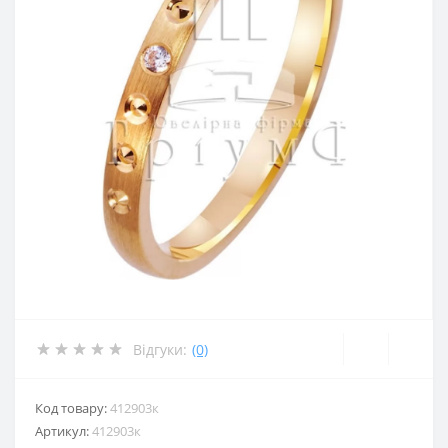
Відгуки:
(0)
Код товару:
412903к
Артикул:
412903к