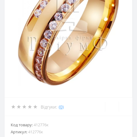
Відгуки:
(0)
Код товару:
412776к
Артикул:
412776к