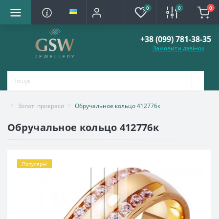
0
0
0
+38 (099) 781-38-35
Замовити дзвінок
Золоті прикраси
Обручальное кольцо 412776к
Обручальное кольцо 412776к
Популярні