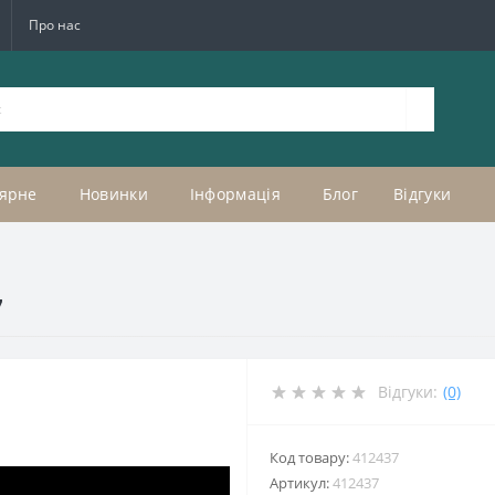
Про нас
ярне
Новинки
Інформація
Блог
Відгуки
7
Відгуки:
(0)
Код товару:
412437
Артикул:
412437