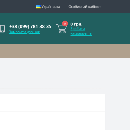
Українська
Особистий кабінет
0 грн.
0
+38 (099) 781-38-35
Зробити
Замовити дзвінок
замовлення