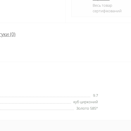
Весь товар
сертифікований
гуки (0)
9.7
куб цирконий
Золото 585°