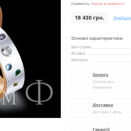
Наявність:
Немає в наявності
18 430 грн.
Знайшл
Основні характеристики
Вага (грам):
Вставка:
Матеріал:
Оплата
Оплата при
отриманні
Доставка
Доставка 1 день
Гарантії