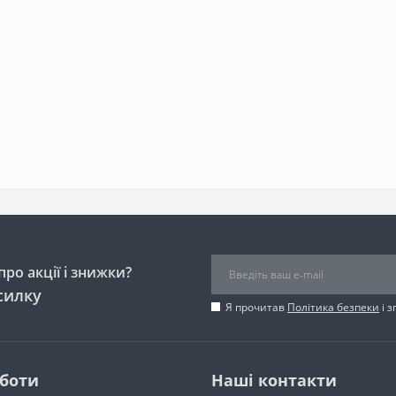
ро акції і знижки?
силку
Я прочитав
Політика безпеки
і 
оботи
Наші контакти