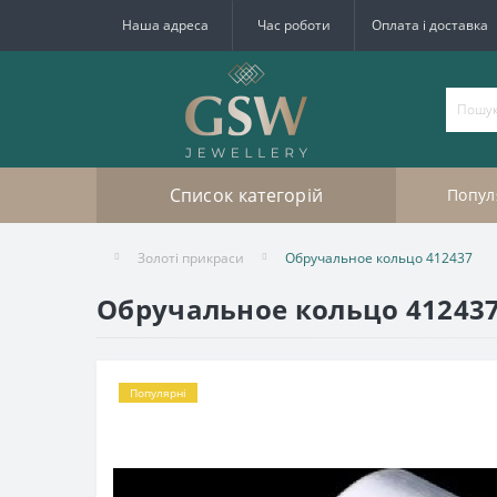
Наша адреса
Час роботи
Оплата і доставка
Список категорій
Попул
Золоті прикраси
Обручальное кольцо 412437
Обручальное кольцо 41243
Популярні