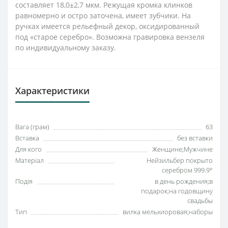
составляет 18,0±2,7 мкм. Режущая кромка клинков
равномерно и остро заточена, имеет зубчики. На
ручках имеется рельефный декор, оксидированный
под «старое серебро». Возможна гравировка вензеля
по индивидуальному заказу.
Характеристики
Вага (грам)
63
Вставка
без вставки
Для кого
Женщине;Мужчине
Матеріал
Нейзильбер покрыто
серебром 999.9°
Подія
в день рождения;в
подарок;на годовщину
свадьбы
Тип
вилка мельхиоровая;наборы