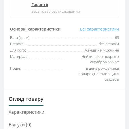
Гарантії
Весь товар сертифікований
Основні характеристики
Всі характеристики
Вага (грам):
63
Вставка:
без вставки
Для кого:
Женщине;Мужчине
Матеріал:
Нейзильбер покрыто
серебром 999.9°
Подія:
в день рождения;в
подарок;на годовщину
свадьбы
Огляд товару
Характеристики
Відгуки (0)