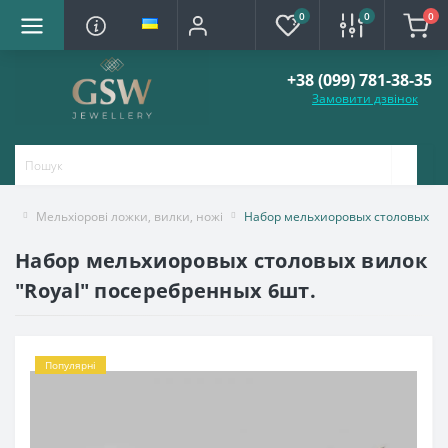
0
0
0
+38 (099) 781-38-35
Замовити дзвінок
Мельхіорові ложки, вилки, ножі
Набор мельхиоровых столовых вил
Набор мельхиоровых столовых вилок
"Royal" посеребренных 6шт.
Популярні