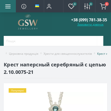
0
0
0
+38 (099) 781-38-35
Замовити дзвінок
Церковна продукція
Хрести для священнослужителів
Крест на
Крест наперсный серебряный с цепью
2.10.0075-21
Популярні