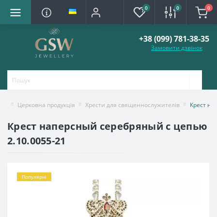
0
0
0
+38 (099) 781-38-35
Замовити дзвінок
Церковна продукція
Хрести для священнослужителів
Крест на
Крест наперсный серебряный с цепью
2.10.0055-21
Популярні