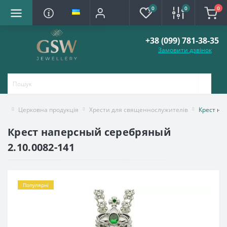
0
0
0
+38 (099) 781-38-35
Замовити дзвінок
Церковна продукція
Хрести для священнослужителів
Крест на
Крест наперсный серебряный
2.10.0082-141
Популярні