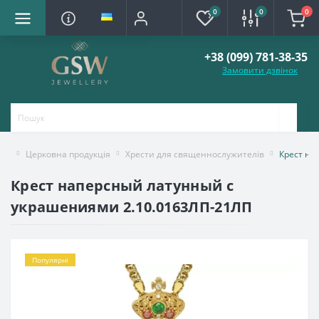
0
0
0
+38 (099) 781-38-35
Замовити дзвінок
Церковна продукція
Хрести для священнослужителів
Крест на
Крест наперсный латунный с
украшениями 2.10.0163ЛП-21ЛП
Популярні