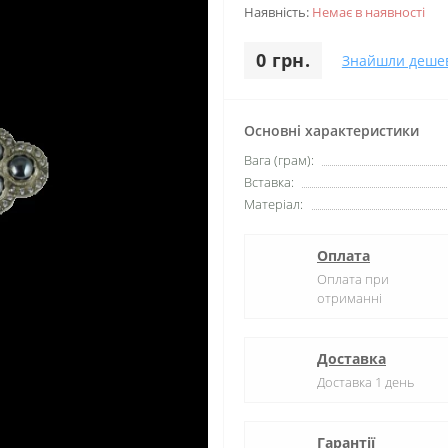
Наявність:
Немає в наявності
0 грн.
Знайшли деше
Основні характеристики
Вага (грам):
Вставка:
Матеріал:
Оплата
Оплата при
отриманні
Доставка
Доставка 1 день
Гарантії