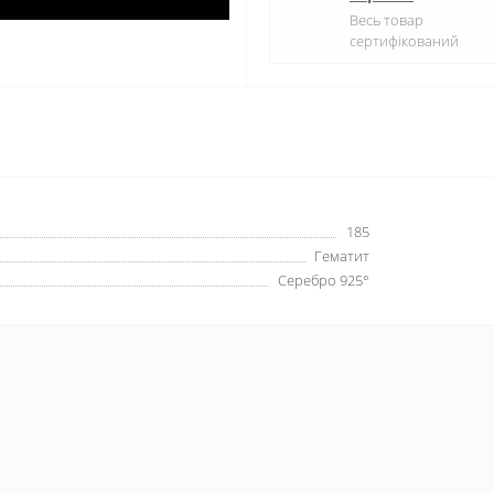
Весь товар
сертифікований
185
Гематит
Серебро 925°