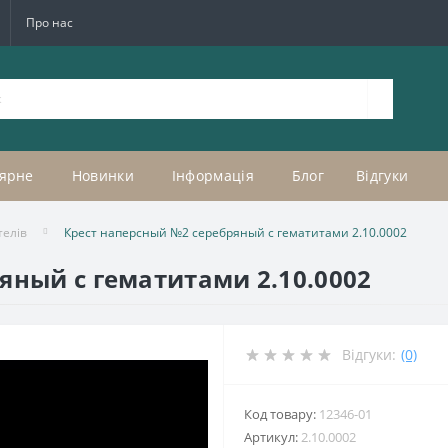
Про нас
ярне
Новинки
Інформація
Блог
Відгуки
телів
Крест наперсный №2 серебряный с гематитами 2.10.0002
яный с гематитами 2.10.0002
Відгуки:
(0)
Код товару:
12346-01
Артикул:
2.10.0002