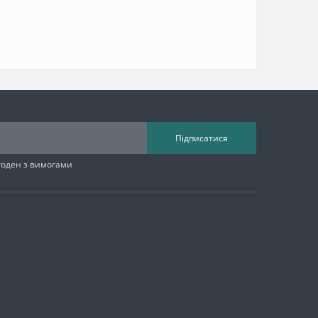
Підписатися
згоден з вимогами