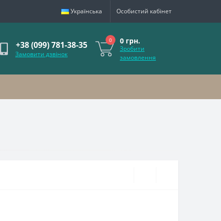
Українська
Особистий кабінет
0 грн.
0
+38 (099) 781-38-35
Зробити
Замовити дзвінок
замовлення