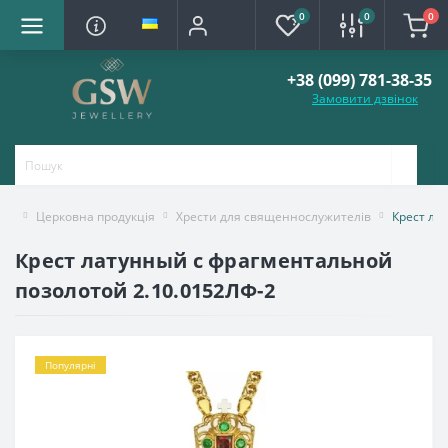
0
0
0
+38 (099) 781-38-35
Замовити дзвінок
Церковна продукція
Хрести для священнослужителів
Крест ла
Крест латунный с фрагментальной
позолотой 2.10.0152ЛФ-2
Популярні