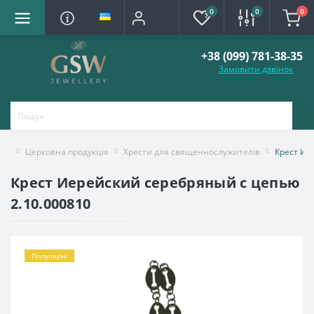
0
0
0
+38 (099) 781-38-35
Замовити дзвінок
Церковна продукція
Хрести для священнослужителів
Крест Ие
Крест Иерейский серебряный с цепью
2.10.000810
Популярні