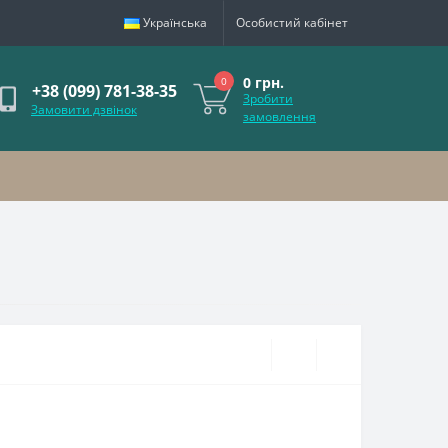
Українська
Особистий кабінет
0 грн.
0
+38 (099) 781-38-35
Зробити
Замовити дзвінок
замовлення