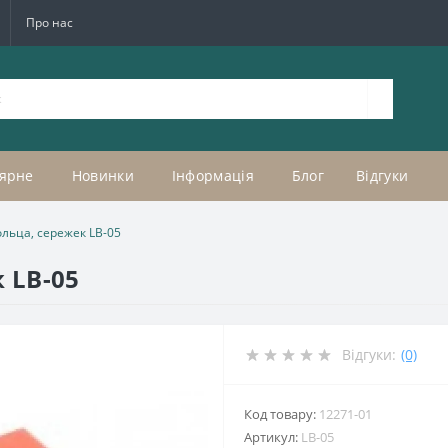
Про нас
ярне
Новинки
Інформація
Блог
Відгуки
ольца, сережек LB-05
 LB-05
Відгуки:
(0)
Код товару:
12271-01
Артикул:
LB-05