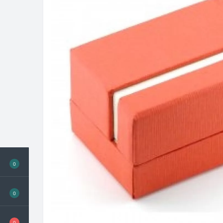
0
0
0