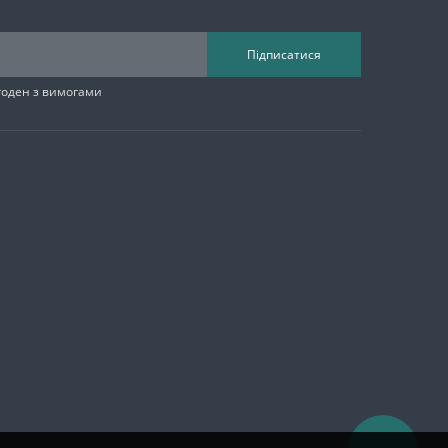
Підписатися
згоден з вимогами