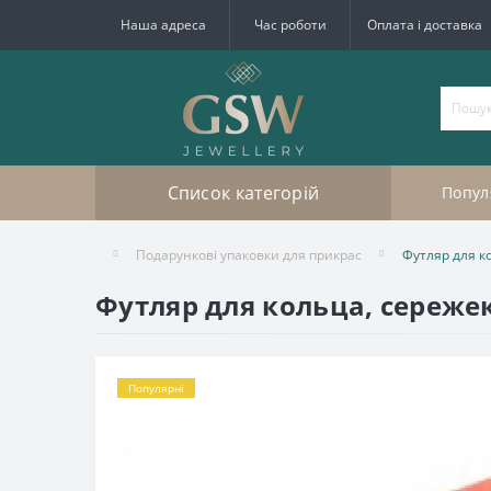
Наша адреса
Час роботи
Оплата і доставка
Список категорій
Попул
Подарункові упаковки для прикрас
Футляр для к
Футляр для кольца, сережек
Популярні