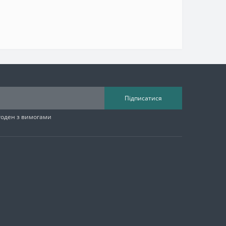
Підписатися
згоден з вимогами