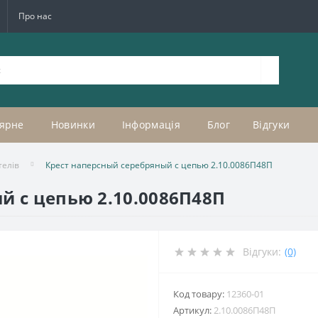
Про нас
ярне
Новинки
Інформація
Блог
Відгуки
телів
Крест наперсный серебряный с цепью 2.10.0086П48П
й с цепью 2.10.0086П48П
Відгуки:
(0)
Код товару:
12360-01
Артикул:
2.10.0086П48П