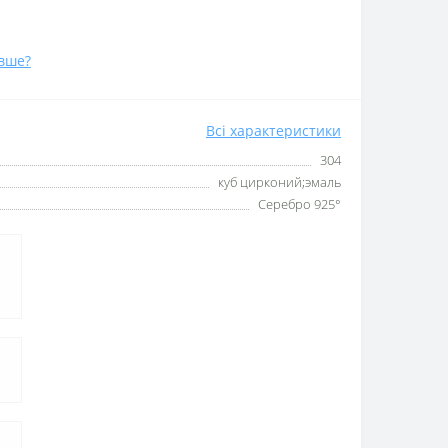
вше?
Всі характеристики
304
куб цирконий;эмаль
Серебро 925°