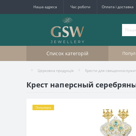
Наша адреса
Час роботи
Оплата і доставка
Список категорій
Попул
Церковна продукція
Хрести для священнослужи
Крест наперсный серебряны
Популярні