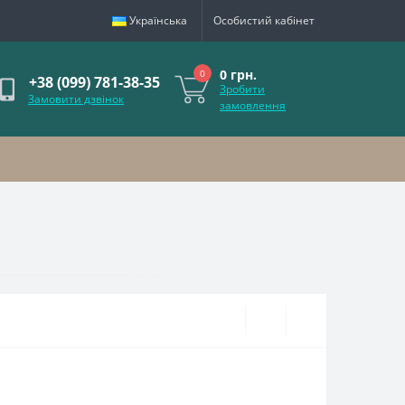
Українська
Особистий кабінет
0 грн.
0
+38 (099) 781-38-35
Зробити
Замовити дзвінок
замовлення