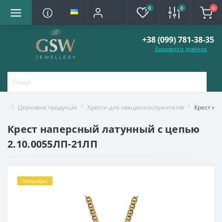
0
0
0
+38 (099) 781-38-35
Замовити дзвінок
Церковна продукція
Хрести для священнослужителів
Крест на
Крест наперсный латунный с цепью
2.10.0055ЛП-21ЛП
Популярні