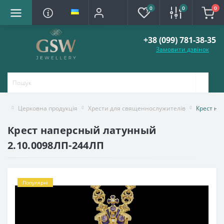
0
0
0
+38 (099) 781-38-35
Замовити дзвінок
Церковна продукція
Хрести для священнослужителів
Крест на
Крест наперсный латунный
2.10.0098ЛП-244ЛП
Популярні