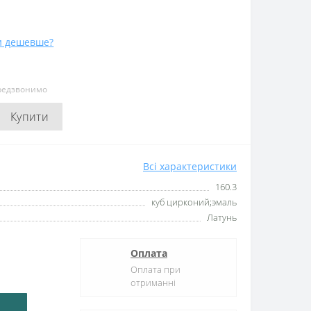
и дешевше?
ередзвонимо
Купити
Всі характеристики
160.3
куб цирконий;эмаль
Латунь
Оплата
Оплата при
отриманні