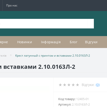
Про нас
ярне
Новинки
Інформація
Блог
Відгуки
телів
Крест латунный с принтом и вставками 2.10.0163Л-2
 вставками 2.10.0163Л-2
Відгуки:
(0)
Код товару:
12405-01
Артикул:
2.10.0163Л-2