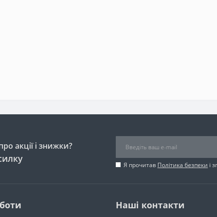
ро акції і знижки?
силку
Я прочитав
Політика безпеки
і 
оботи
Наші контакти