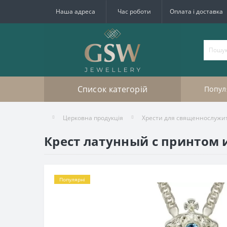
Наша адреса
Час роботи
Оплата і доставка
Список категорій
Попул
Церковна продукція
Хрести для священнослужи
Крест латунный с принтом и
Популярні