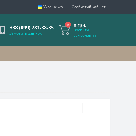
Українська
Особистий кабінет
0 грн.
0
+38 (099) 781-38-35
Зробити
Замовити дзвінок
замовлення