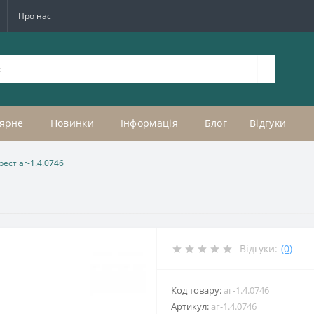
Про нас
ярне
Новинки
Інформація
Блог
Відгуки
рест аг-1.4.0746
Відгуки:
(0)
Код товару:
аг-1.4.0746
Артикул:
аг-1.4.0746