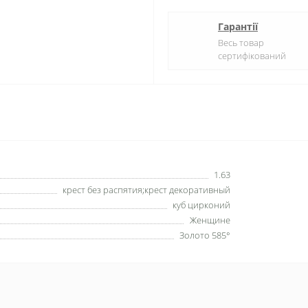
Гарантії
Весь товар
сертифікований
1.63
крест без распятия;крест декоративный
куб цирконий
Женщине
Золото 585°