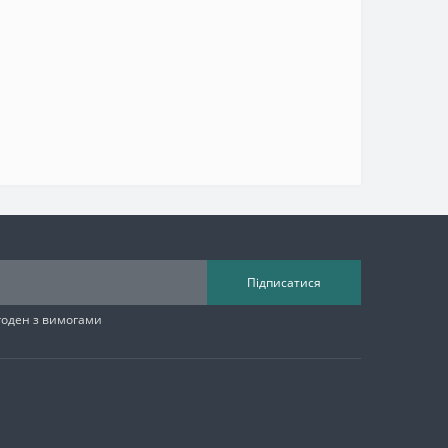
Підписатися
згоден з вимогами