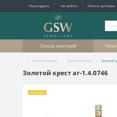
Наша адреса
Час роботи
Оплата і доставка
Список категорій
Попул
Золоті прикраси
Золоті хрестики
Золотой к
Золотой крест аг-1.4.0746
Популярні