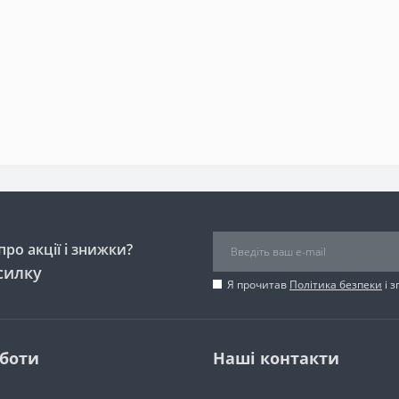
ро акції і знижки?
силку
Я прочитав
Політика безпеки
і 
оботи
Наші контакти