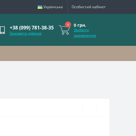
Українська
Особистий кабінет
0 грн.
0
+38 (099) 781-38-35
Зробити
Замовити дзвінок
замовлення