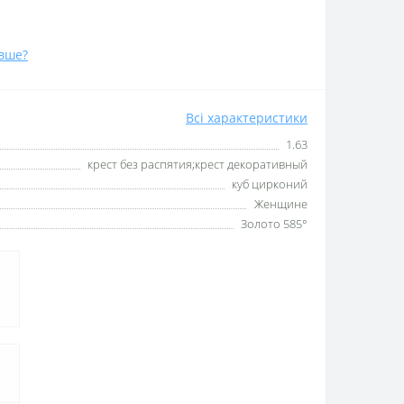
вше?
Всі характеристики
1.63
крест без распятия;крест декоративный
куб цирконий
Женщине
Золото 585°