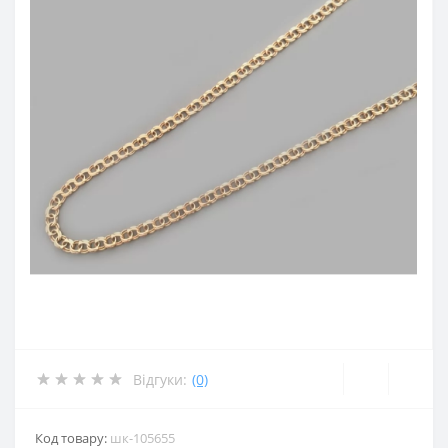
Відгуки:
(0)
Код товару:
шк-105655