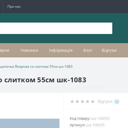
Про нас
ярне
Новинки
Інформація
Блог
Відгуки
 цепочка Якорная со слитком 55см шк-1083
о слитком 55см шк-1083
Відгуки:
(0)
Код товару:
шк-108355
Артикул:
шк-108355