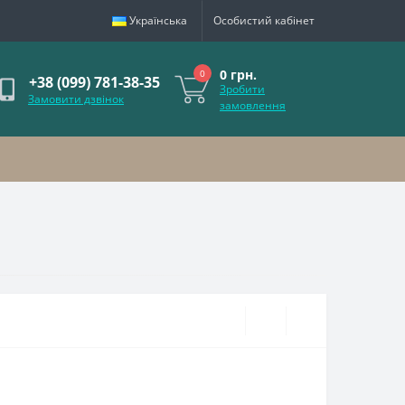
Українська
Особистий кабінет
0 грн.
0
+38 (099) 781-38-35
Зробити
Замовити дзвінок
замовлення