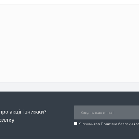
ро акції і знижки?
силку
Я прочитав
Політика безпеки
і 