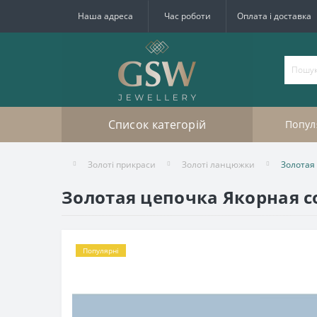
Наша адреса
Час роботи
Оплата і доставка
Список категорій
Попул
Золоті прикраси
Золоті ланцюжки
Золотая
Золотая цепочка Якорная с
Популярні