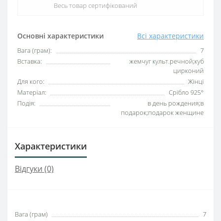
Весь товар сертифікований
Основні характеристики
Всі характеристики
Вага (грам):
7
Вставка:
жемчуг культ.речной;куб
цирконий
Для кого:
Жінці
Матеріал:
Срібло 925°
Подія:
в день рождения;в
подарок;подарок женщине
Характеристики
Відгуки (0)
Вага (грам)
7