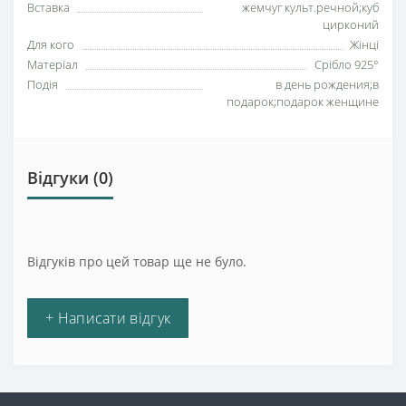
Вставка
жемчуг культ.речной;куб
цирконий
Для кого
Жінці
Матеріал
Срібло 925°
Подія
в день рождения;в
подарок;подарок женщине
Відгуки (0)
Відгуків про цей товар ще не було.
+ Написати відгук