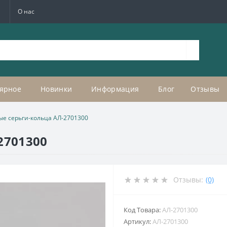
а
О нас
ярное
Новинки
Информация
Блог
Отзывы
ые серьги-кольца АЛ-2701300
2701300
Отзывы:
(0)
Код Товара:
АЛ-2701300
Артикул:
АЛ-2701300