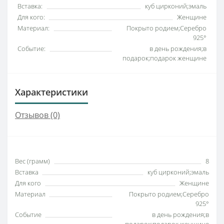
Вставка:
куб цирконий;эмаль
Для кого:
Женщине
Материал:
Покрыто родием;Серебро
925°
Событие:
в день рождения;в
подарок;подарок женщине
Характеристики
Отзывов (0)
Вес (грамм)
8
Вставка
куб цирконий;эмаль
Для кого
Женщине
Материал
Покрыто родием;Серебро
925°
Событие
в день рождения;в