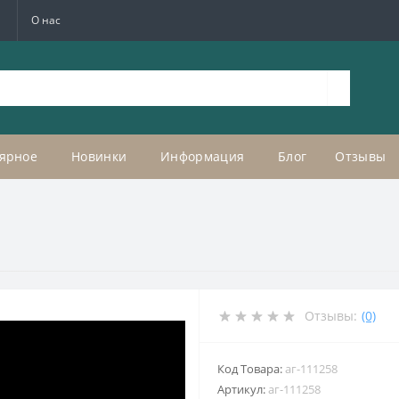
а
О нас
ярное
Новинки
Информация
Блог
Отзывы
Отзывы:
(0)
Код Товара:
аг-111258
Артикул:
аг-111258