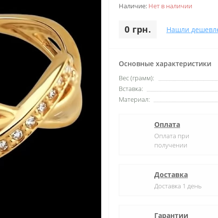
Наличие:
Нет в наличии
0 грн.
Нашли дешевл
Основные характеристики
Вес (грамм):
Вставка:
Материал:
Оплата
Оплата при
получении
Доставка
Доставка 1 день
Гарантии