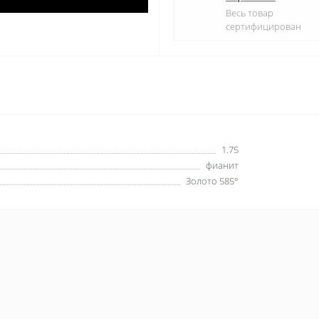
Весь товар
сертифицирован
1.75
фианит
Золото 585°