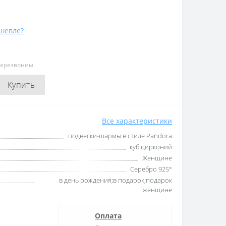
шевле?
перезвоним
Купить
Все характеристики
подвески-шармы в стиле Pandora
куб цирконий
Женщине
Серебро 925°
в день рождения;в подарок;подарок
женщине
Оплата