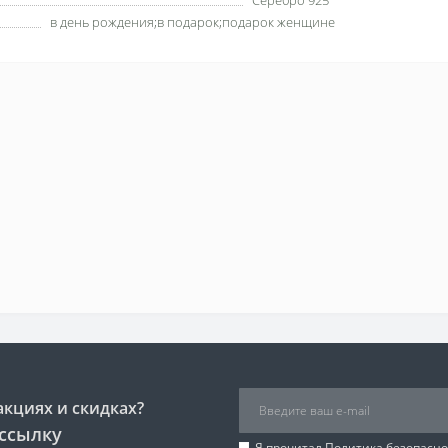
Серебро 925°
в день рождения;в подарок;подарок женщине
акциях и скидках?
ссылку
Я прочитал
Политика безопасно