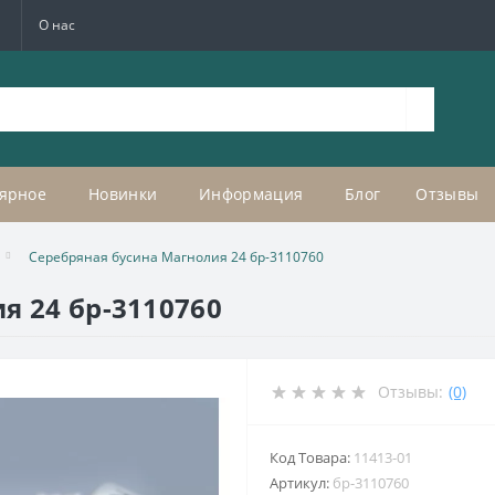
а
О нас
ярное
Новинки
Информация
Блог
Отзывы
Серебряная бусина Магнолия 24 бр-3110760
я 24 бр-3110760
Отзывы:
(0)
Код Товара:
11413-01
Артикул:
бр-3110760