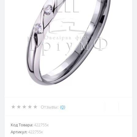
Отзывы:
(0)
Код Товара:
422755к
Артикул:
422755к