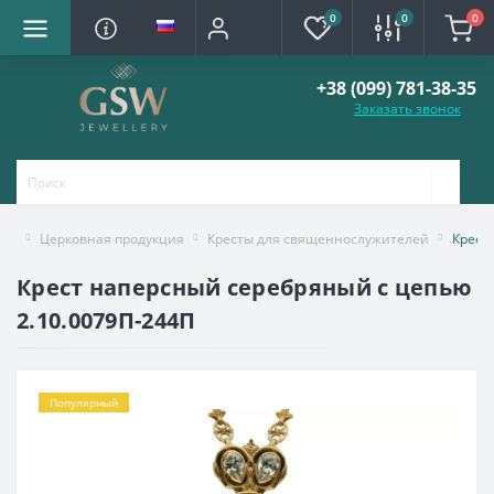
0
0
0
+38 (099) 781-38-35
Заказать звонок
Церковная продукция
Кресты для священнослужителей
Крест
Крест наперсный серебряный с цепью
2.10.0079П-244П
Популярный