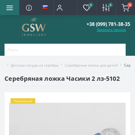
0
0
0
+38 (099) 781-38-35
Заказать звонок
Детская посуда из серебра
Серебряные ложки для детей
Сереб
Серебряная ложка Часики 2 лз-5102
Популярный