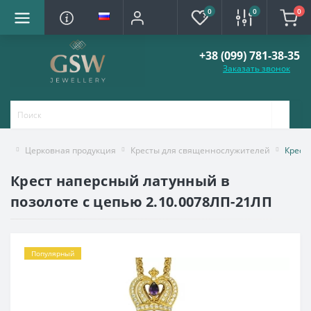
0
0
0
+38 (099) 781-38-35
Заказать звонок
Церковная продукция
Кресты для священнослужителей
Крест
Крест наперсный латунный в
позолоте с цепью 2.10.0078ЛП-21ЛП
Популярный