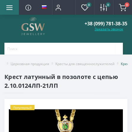
0
0
0
+38 (099) 781-38-35
Заказать звонок
Церковная продукция
Кресты для священнослужителей
Крест
Крест латунный в позолоте с цепью
2.10.0124ЛП-21ЛП
Популярный