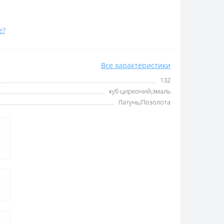
е?
Все характеристики
132
куб цирконий;эмаль
Латунь;Позолота