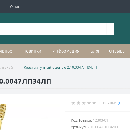
а
О нас
ярное
Новинки
Информация
Блог
Отзывы
жителей
Крест латунный с цепью 2.10.0047ЛП34ЛП
10.0047ЛП34ЛП
Отзывы:
(0)
Код Товара:
12303-01
Артикул:
2.10.0047ЛП34ЛП