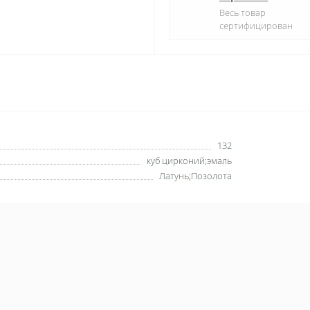
Весь товар
сертифицирован
132
куб цирконий;эмаль
Латунь;Позолота