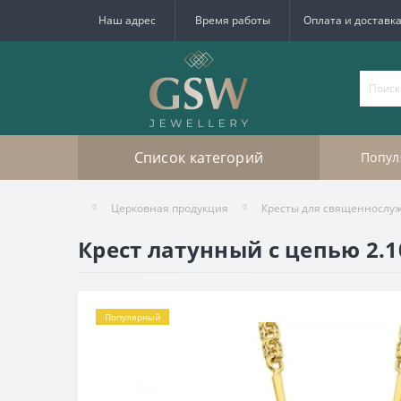
Наш адрес
Время работы
Оплата и доставк
Список категорий
Попул
Церковная продукция
Кресты для священнослу
Крест латунный с цепью 2.
Популярный