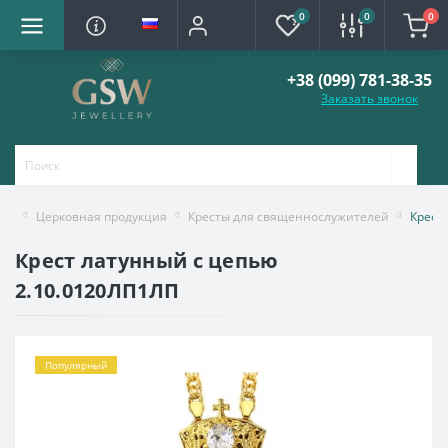
0
0
0
+38 (099) 781-38-35
Заказать звонок
Церковная продукция
Кресты для священнослужителей
Крест
Крест латунный с цепью
2.10.0120ЛП1ЛП
Популярный