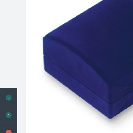
0
0
0