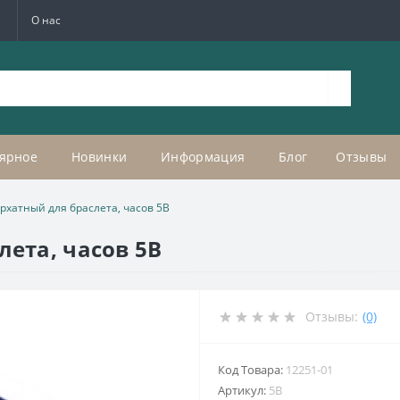
а
О нас
ярное
Новинки
Информация
Блог
Отзывы
рхатный для браслета, часов 5В
лета, часов 5В
Отзывы:
(0)
Код Товара:
12251-01
Артикул:
5В