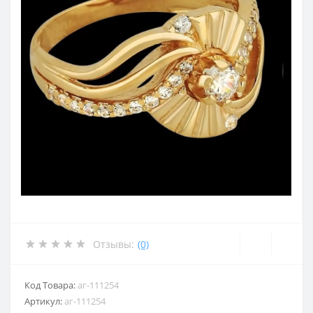
Отзывы:
(0)
Код Товара:
аг-111254
Артикул:
аг-111254