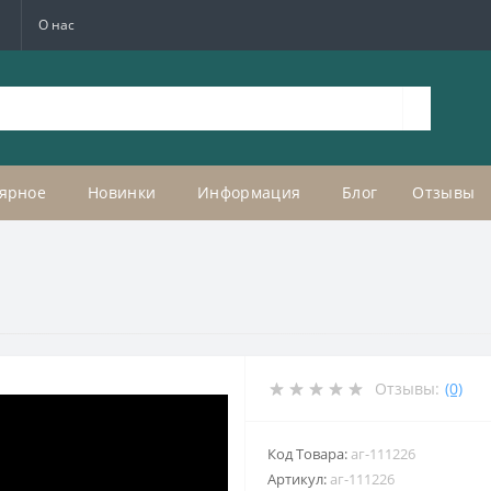
а
О нас
ярное
Новинки
Информация
Блог
Отзывы
Отзывы:
(0)
Код Товара:
аг-111226
Артикул:
аг-111226