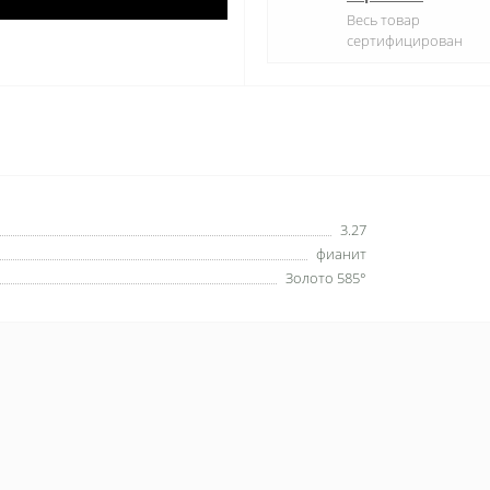
Весь товар
сертифицирован
3.27
фианит
Золото 585°