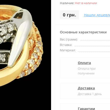
Наличие:
Нет в наличии
0 грн.
Нашли дешевл
Основные характеристики
Вес (грамм):
Вставка:
Материал:
Оплата
Оплата при
получении
Доставка
Доставка 1 день
Гарантии