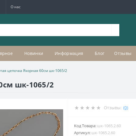
а
О нас
ярное
Новинки
Информация
Блог
Отзывы
тая цепочка Якорная 60см шк-1065/2
0см шк-1065/2
Отзывы:
(0)
Код Товара:
шк-1065.2.60
Артикул:
шк-1065.2.60