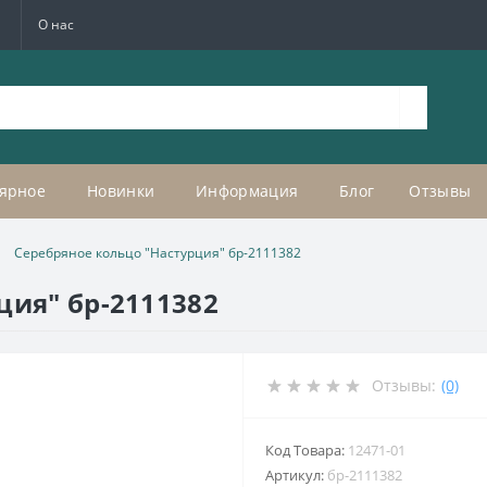
а
О нас
ярное
Новинки
Информация
Блог
Отзывы
Серебряное кольцо "Настурция" бр-2111382
ция" бр-2111382
Отзывы:
(0)
Код Товара:
12471-01
Артикул:
бр-2111382