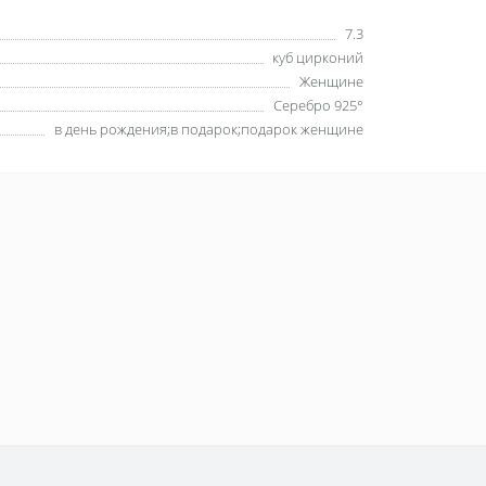
7.3
куб цирконий
Женщине
Серебро 925°
в день рождения;в подарок;подарок женщине