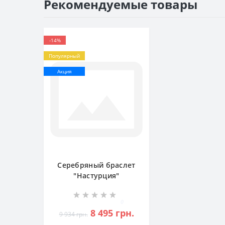
Рекомендуемые товары
-14%
Популярный
Акция
Серебряный браслет
"Настурция"
БР-5110099
0
8 495 грн.
9 934 грн.