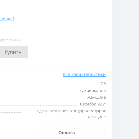
шевле?
перезвоним
Купить
Все характеристики
7.3
куб цирконий
Женщине
Серебро 925°
в день рождения;в подарок;подарок
женщине
Оплата