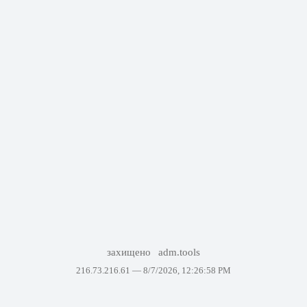
захищено
adm.tools
216.73.216.61 —
8/7/2026, 12:26:58 PM