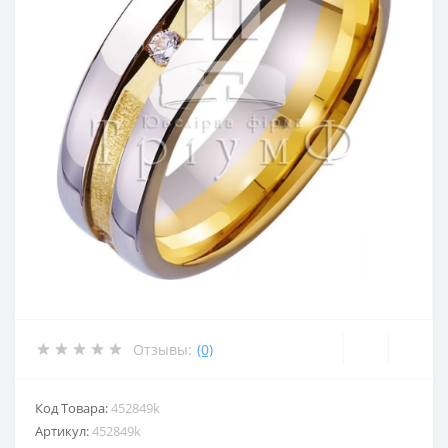
Отзывы:
(0)
Код Товара:
452849k
Артикул:
452849k