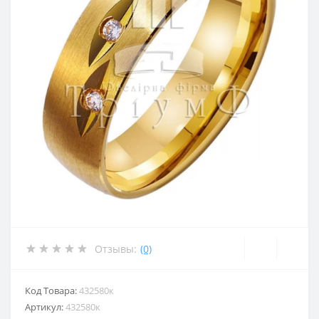
Отзывы:
(0)
Код Товара:
432580к
Артикул:
432580к