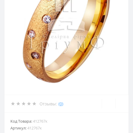
Отзывы:
(0)
Код Товара:
412767к
Артикул:
412767к